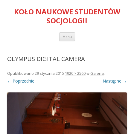
KOŁO NAUKOWE STUDENTÓW
SOCJOLOGII
Przejdź
Menu
do
treści
OLYMPUS DIGITAL CAMERA
Opublikowano
29 stycznia 2015
1920 × 2560
w
Galeria
.
← Poprzednie
Następne →