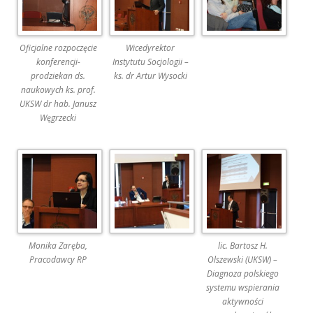
Oficjalne rozpoczęcie
Wicedyrektor
konferencji-
Instytutu Socjologii –
prodziekan ds.
ks. dr Artur Wysocki
naukowych ks. prof.
UKSW dr hab. Janusz
Węgrzecki
Monika Zaręba,
lic. Bartosz H.
Pracodawcy RP
Olszewski (UKSW) –
Diagnoza polskiego
systemu wspierania
aktywności