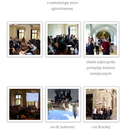
o metodologię teorii
ugruntowanej.
chwila odpoczynku
pomiędzy blokami
tematycznymi
na tle Sukiennic
i na Brackiej