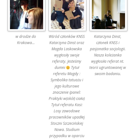
w drodze do
Wśród członków KNSS
Katarzyna Dinst,
Krakowa…
Katarzyna Dinst oraz
członek KNSS i
Magda Laskowska
pasjonatka socjologii.
wygłosiły swoje
Nasza koleżanka
referaty. Jesteśmy
wygłosiła referat nt.
dumni
Tytuł
teorii ugruntowanej w
referetu Magdy :
swoim badaniu.
Symbolika tatuażu i
jego kulturowe
znaczenie (panel:
Praktyki w(okół) ciała)
Tytuł referatu Kasi:
Losy zawodowe
pracowników upadłej
Stoczni Szczecińskiej
Nowa. Studium
przypadku w oparciu