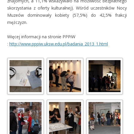
znajomych, a 11,1% wskazywało na możliwość bezpłatnego
skorzystania z oferty kulturalnej). Wśród uczestników Nocy
Muzeów dominowały kobiety (57,5%) do 42,5% frakcji
mężczyzn.
Więcej informacji na stronie PPPiW
:
http://www.pppiw.uksw.edu.pl/badania_2013_1.html