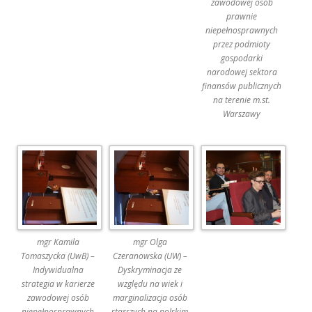
zawodowej osób
prawnie
niepełnosprawnych
przez podmioty
gospodarki
narodowej sektora
finansów publicznych
na terenie m.st.
Warszawy
mgr Kamila
mgr Olga
Tomaszycka (UwB) –
Czeranowska (UW) –
Indywidualna
Dyskryminacja ze
strategia w karierze
względu na wiek i
zawodowej osób
marginalizacja osób
niepełnosprawnych
starszych na polskim