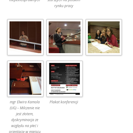
rynku pracy
mgr Elwira Kamola
Plakat konferencji
(UG) – Milczenie nie
jest złotem,
dyskryminacja ze
względu na płeć i
orientację w miejscu